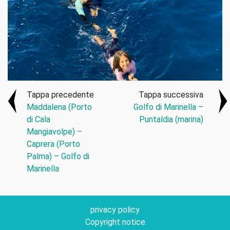
Tappa precedente
Tappa successiva
Maddalena (Porto
Golfo di Marinella –
di Cala
Puntaldia (marina)
Mangiavolpe) –
Caprera (Porto
Palma) – Golfo di
Marinella
privacy policy
Copyright notice