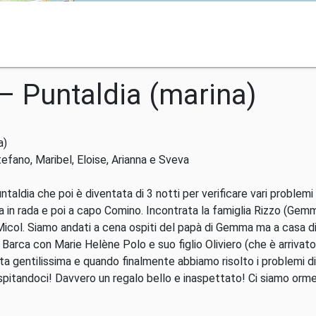
 – Puntaldia (marina)
a)
tefano, Maribel, Eloise, Arianna e Sveva
ntaldia che poi è diventata di 3 notti per verificare vari problemi
a in rada e poi a capo Comino. Incontrata la famiglia Rizzo (Gemma, 
e Micol. Siamo andati a cena ospiti del papà di Gemma ma a casa d
 Barca con Marie Helène Polo e suo figlio Oliviero (che è arrivato
stata gentilissima e quando finalmente abbiamo risolto i problemi
pitandoci! Davvero un regalo bello e inaspettato! Ci siamo orm