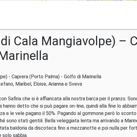
di Cala Mangiavolpe) – C
Marinella
e) - Caprera (Porto Palma) - Golfo di Marinella
tefano, Maribel, Eloise, Arianna e Sveva
n Safiria che si è affiancata alla nostra barca per il pranzo. Sono
hanno detto che si può pagare on-line, quindi alla fine lo abbi
zza e le vele pagano il 50%. Pagando al gommone però lo sconto v
 sono stati gentili. Bella veleggiata lenta ma arrivando a Mari
tata baldoria da discoteca fino a mezzanotte e poi nulla per for
è solo sabbia.