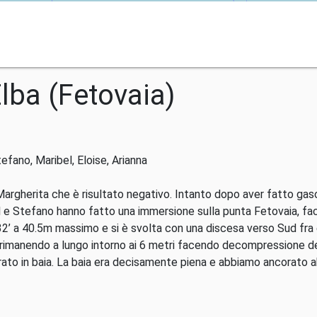
lba (Fetovaia)
efano, Maribel, Eloise, Arianna
 Margherita che è risultato negativo. Intanto dopo aver fatto gas
bel e Stefano hanno fatto una immersione sulla punta Fetovaia, fa
32’ a 40.5m massimo e si è svolta con una discesa verso Sud fra 
to rimanendo a lungo intorno ai 6 metri facendo decompressione de
ato in baia. La baia era decisamente piena e abbiamo ancorato ab