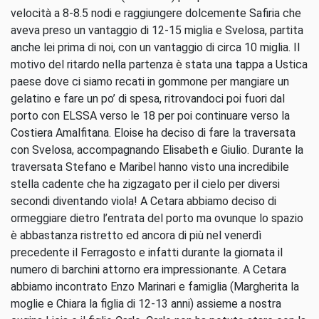
velocità a 8-8.5 nodi e raggiungere dolcemente Safiria che
aveva preso un vantaggio di 12-15 miglia e Svelosa, partita
anche lei prima di noi, con un vantaggio di circa 10 miglia. Il
motivo del ritardo nella partenza è stata una tappa a Ustica
paese dove ci siamo recati in gommone per mangiare un
gelatino e fare un po’ di spesa, ritrovandoci poi fuori dal
porto con ELSSA verso le 18 per poi continuare verso la
Costiera Amalfitana. Eloise ha deciso di fare la traversata
con Svelosa, accompagnando Elisabeth e Giulio. Durante la
traversata Stefano e Maribel hanno visto una incredibile
stella cadente che ha zigzagato per il cielo per diversi
secondi diventando viola! A Cetara abbiamo deciso di
ormeggiare dietro l’entrata del porto ma ovunque lo spazio
è abbastanza ristretto ed ancora di più nel venerdì
precedente il Ferragosto e infatti durante la giornata il
numero di barchini attorno era impressionante. A Cetara
abbiamo incontrato Enzo Marinari e famiglia (Margherita la
moglie e Chiara la figlia di 12-13 anni) assieme a nostra