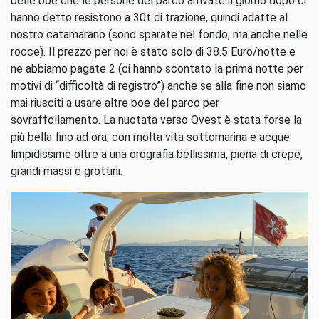
belle boe che le persone del parco arrivate il giorno dopo ci
hanno detto resistono a 30t di trazione, quindi adatte al
nostro catamarano (sono sparate nel fondo, ma anche nelle
rocce). Il prezzo per noi è stato solo di 38.5 Euro/notte e
ne abbiamo pagate 2 (ci hanno scontato la prima notte per
motivi di “difficoltà di registro”) anche se alla fine non siamo
mai riusciti a usare altre boe del parco per
sovraffollamento. La nuotata verso Ovest è stata forse la
più bella fino ad ora, con molta vita sottomarina e acque
limpidissime oltre a una orografia bellissima, piena di crepe,
grandi massi e grottini.