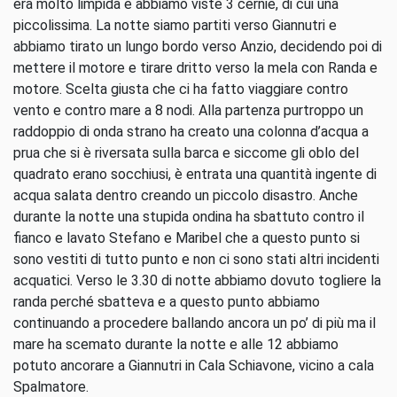
era molto limpida e abbiamo viste 3 cernie, di cui una
piccolissima. La notte siamo partiti verso Giannutri e
abbiamo tirato un lungo bordo verso Anzio, decidendo poi di
mettere il motore e tirare dritto verso la mela con Randa e
motore. Scelta giusta che ci ha fatto viaggiare contro
vento e contro mare a 8 nodi. Alla partenza purtroppo un
raddoppio di onda strano ha creato una colonna d’acqua a
prua che si è riversata sulla barca e siccome gli oblo del
quadrato erano socchiusi, è entrata una quantità ingente di
acqua salata dentro creando un piccolo disastro. Anche
durante la notte una stupida ondina ha sbattuto contro il
fianco e lavato Stefano e Maribel che a questo punto si
sono vestiti di tutto punto e non ci sono stati altri incidenti
acquatici. Verso le 3.30 di notte abbiamo dovuto togliere la
randa perché sbatteva e a questo punto abbiamo
continuando a procedere ballando ancora un po’ di più ma il
mare ha scemato durante la notte e alle 12 abbiamo
potuto ancorare a Giannutri in Cala Schiavone, vicino a cala
Spalmatore.