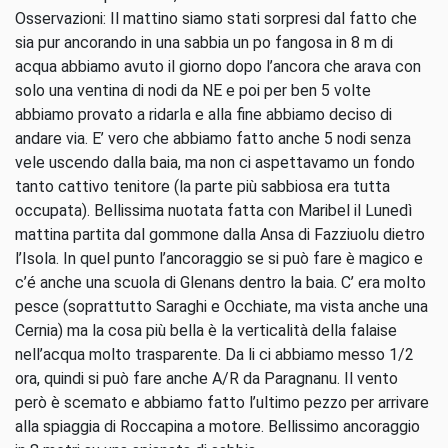
Osservazioni: Il mattino siamo stati sorpresi dal fatto che
sia pur ancorando in una sabbia un po fangosa in 8 m di
acqua abbiamo avuto il giorno dopo l’ancora che arava con
solo una ventina di nodi da NE e poi per ben 5 volte
abbiamo provato a ridarla e alla fine abbiamo deciso di
andare via. E’ vero che abbiamo fatto anche 5 nodi senza
vele uscendo dalla baia, ma non ci aspettavamo un fondo
tanto cattivo tenitore (la parte più sabbiosa era tutta
occupata). Bellissima nuotata fatta con Maribel il Lunedì
mattina partita dal gommone dalla Ansa di Fazziuolu dietro
l’Isola. In quel punto l’ancoraggio se si può fare è magico e
c’é anche una scuola di Glenans dentro la baia. C’ era molto
pesce (soprattutto Saraghi e Occhiate, ma vista anche una
Cernia) ma la cosa più bella è la verticalità della falaise
nell’acqua molto trasparente. Da li ci abbiamo messo 1/2
ora, quindi si può fare anche A/R da Paragnanu. Il vento
però è scemato e abbiamo fatto l’ultimo pezzo per arrivare
alla spiaggia di Roccapina a motore. Bellissimo ancoraggio